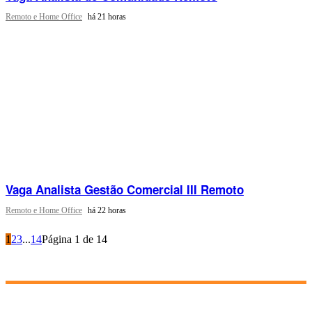
Remoto e Home Office
há 21 horas
Vaga Analista Gestão Comercial III Remoto
Remoto e Home Office
há 22 horas
1
2
3
...
14
Página 1 de 14
InfoCarreira